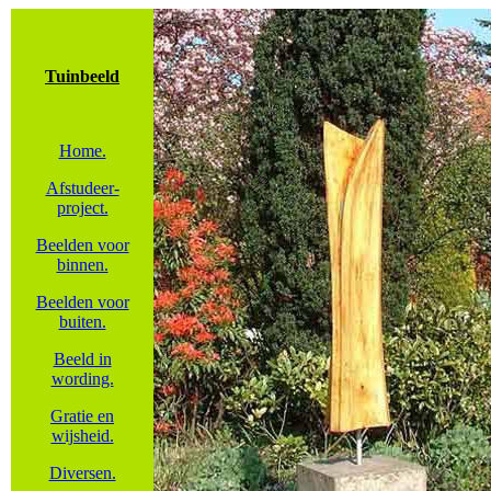
Tuinbeeld
Home.
Afstudeer-
project.
Beelden voor
binnen.
Beelden voor
buiten.
Beeld in
wording.
Gratie en
wijsheid.
Diversen.